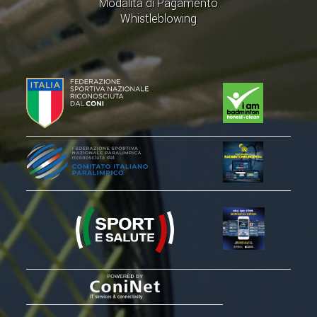
Modalità di Pagamento
ACCEDI AL TESSERAMENTO ON
Whistleblowing
LINE
ASSICURAZIONE
MODULI
AFFILIARE UN ESD
GARE ED EVENTI
CALENDARIO
COMUNICATI
ALBO D'ORO CAMPIONATI ITALIANI
CAMPIONATI A SQUADRE
EVENTI INTERNAZIONALI
CLASSIFICHE NAZIONALI