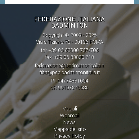
STAFF TECNICO
FEDERAZIONE ITALIANA
BADMINTON
CTF – PALABADMINTON
Copyright © 2009 - 2025
ATLETI D'INTERESSE NAZIONALE
Viale Tiziano 70 - 00196 ROMA
SCHEDE ATLETI
tel: +39 06 83800 707/708
VOLA CON NOI
fax: +39 06 83800 718
federazione@badmintonitalia.it
CENTRI TECNICI TERRITORIALI
fiba@pec.badmintonitalia.it
COMMISSIONE ATLETI
PI: 04774831004
CF: 96197870585
TESSERAMENTO
Moduli
AFFILIAZIONE E TESSERAMENTO
Webmail
QUOTE E TASSE
News
Mappa del sito
CONVENZIONI
Privacy Policy