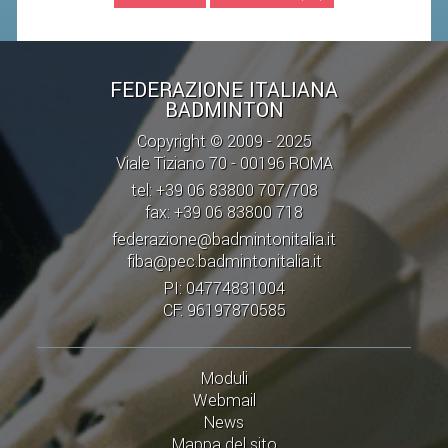
STAFF TECNICO
CTF – PALABADMINTON
FEDERAZIONE ITALIANA
BADMINTON
ATLETI D'INTERESSE NAZIONALE
Copyright © 2009 - 2025
SCHEDE ATLETI
Viale Tiziano 70 - 00196 ROMA
VOLA CON NOI
tel: +39 06 83800 707/708
fax: +39 06 83800 718
CENTRI TECNICI TERRITORIALI
federazione@badmintonitalia.it
COMMISSIONE ATLETI
fiba@pec.badmintonitalia.it
PI: 04774831004
TESSERAMENTO
CF: 96197870585
AFFILIAZIONE E TESSERAMENTO
Moduli
QUOTE E TASSE
Webmail
News
CONVENZIONI
Mappa del sito