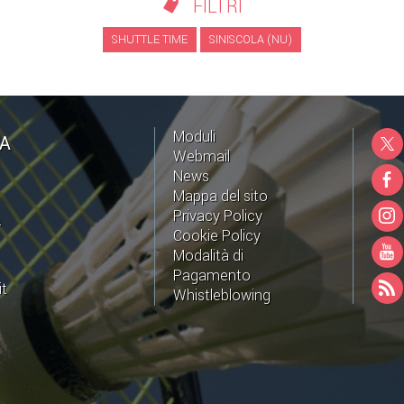
FILTRI
SHUTTLE TIME
SINISCOLA (NU)
Moduli
NA
Webmail
News
Mappa del sito
Privacy Policy
A
Cookie Policy
Modalità di
Pagamento
it
Whistleblowing