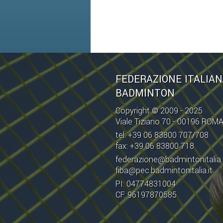
FEDERAZIONE ITALIA
BADMINTON
Copyright © 2009 - 2025
Viale Tiziano 70 - 00196 ROM
tel: +39 06 83800 707/708
fax: +39 06 83800 718
federazione@badmintonitalia.
fiba@pec.badmintonitalia.it
PI: 04774831004
CF: 96197870585