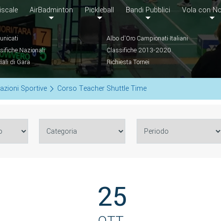
iscale
AirBadminton
Pickleball
Bandi Pubblici
Vola con No
nicati
Albo d'Oro Campionati Italiani
sifiche Nazionali
Classifiche 2013-2020
ciali di Gara
Richiesta Tornei
azioni Sportive
Corso Teacher Shuttle Time
25