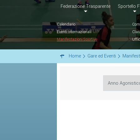
Federazione Trasparente
Sportello F
Calendario
Comu
Eventi Internazionali
Clas
Manifestazioni Sportive
Uffi
Home
Gare ed Eventi
Manifest