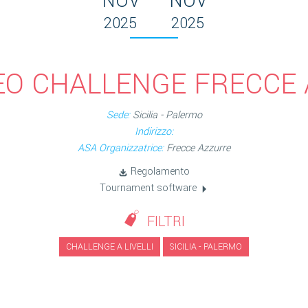
NOV
NOV
2025
2025
EO CHALLENGE FRECCE
Sede:
Sicilia - Palermo
Indirizzo:
ASA Organizzatrice:
Frecce Azzurre
Regolamento
Tournament software
FILTRI
CHALLENGE A LIVELLI
SICILIA - PALERMO