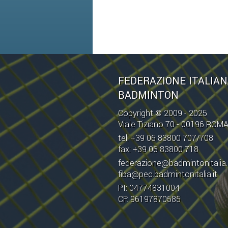
FEDERAZIONE ITALIA
BADMINTON
Copyright © 2009 - 2025
Viale Tiziano 70 - 00196 ROM
tel: +39 06 83800 707/708
fax: +39 06 83800 718
federazione@badmintonitalia.
fiba@pec.badmintonitalia.it
PI: 04774831004
CF: 96197870585