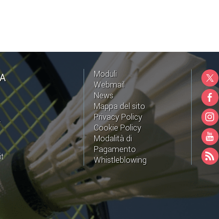
Moduli
NA
Webmail
News
Mappa del sito
Privacy Policy
A
Cookie Policy
Modalità di
Pagamento
it
Whistleblowing