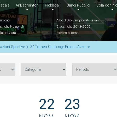
iscale
AirBadminton
Pickleball
Bandi Pubblici
Vola con No
nicati
Albo d'Oro Campionati Italiani
sifiche Nazionali
Classifiche 2013-2020
ciali di Gara
Richiesta Tornei
azioni Sportive
3° Torneo Challenge Frecce Azzurre
22
23