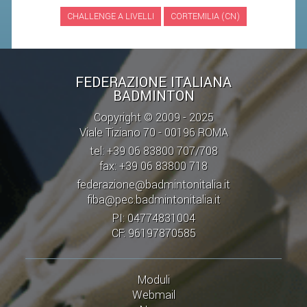
CHALLENGE A LIVELLI
CORTEMILIA (CN)
STAFF TECNICO
CTF – PALABADMINTON
ATLETI D'INTERESSE NAZIONALE
FEDERAZIONE ITALIANA
BADMINTON
SCHEDE ATLETI
Copyright © 2009 - 2025
VOLA CON NOI
Viale Tiziano 70 - 00196 ROMA
CENTRI TECNICI TERRITORIALI
tel: +39 06 83800 707/708
fax: +39 06 83800 718
COMMISSIONE ATLETI
federazione@badmintonitalia.it
fiba@pec.badmintonitalia.it
TESSERAMENTO
PI: 04774831004
CF: 96197870585
AFFILIAZIONE E TESSERAMENTO
QUOTE E TASSE
Moduli
CONVENZIONI
Webmail