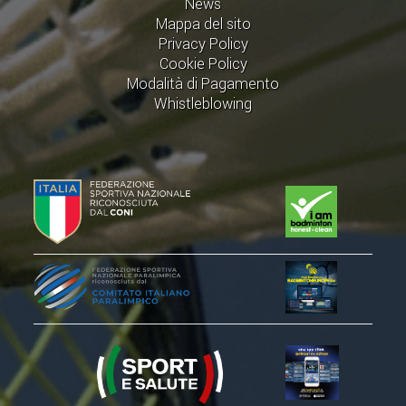
News
ACCEDI AL TESSERAMENTO ON
Mappa del sito
LINE
Privacy Policy
Cookie Policy
ASSICURAZIONE
Modalità di Pagamento
MODULI
Whistleblowing
AFFILIARE UN ESD
GARE ED EVENTI
CALENDARIO
COMUNICATI
ALBO D'ORO CAMPIONATI ITALIANI
CAMPIONATI A SQUADRE
EVENTI INTERNAZIONALI
CLASSIFICHE NAZIONALI