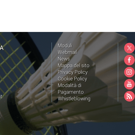
Moduli
NA
Webmail
News
Mappa del sito
Privacy Policy
A
Cookie Policy
Modalità di
Pagamento
it
Whistleblowing