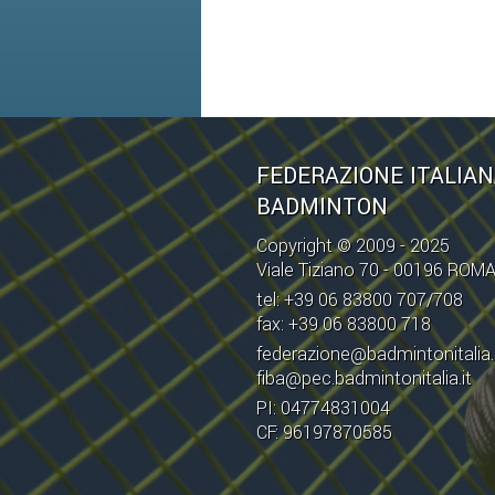
FEDERAZIONE ITALIA
BADMINTON
Copyright © 2009 - 2025
Viale Tiziano 70 - 00196 ROM
tel: +39 06 83800 707/708
fax: +39 06 83800 718
federazione@badmintonitalia.
fiba@pec.badmintonitalia.it
PI: 04774831004
CF: 96197870585