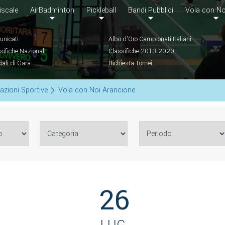
iscale
AirBadminton
Pickleball
Bandi Pubblici
Vola con No
nicati
Albo d'Oro Campionati Italiani
sifiche Nazionali
Classifiche 2013-2020
ciali di Gara
Richiesta Tornei
azioni Sportive
Vola con Noi Arancione
26