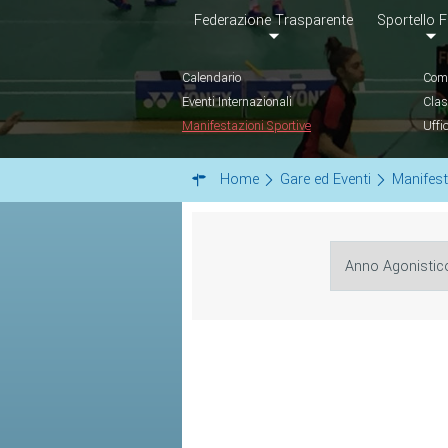
Federazione Trasparente
Sportello F
Calendario
Comu
Eventi Internazionali
Clas
Manifestazioni Sportive
Uffi
Home
Gare ed Eventi
Manifest