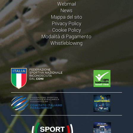
Webmail
ACCEDI AL TESSERAMENTO ON
News
LINE
Mappa del sito
ASSICURAZIONE
Privacy Policy
Cookie Policy
MODULI
Modalità di Pagamento
AFFILIARE UN ESD
Whistleblowing
GARE ED EVENTI
CALENDARIO
COMUNICATI
ALBO D'ORO CAMPIONATI ITALIANI
CAMPIONATI A SQUADRE
EVENTI INTERNAZIONALI
CLASSIFICHE NAZIONALI