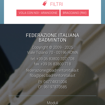
FILTRI
STAFF TECNICO
VOLA CON NOI - ARANCIONE
BRACCIANO (RM)
CTF – PALABADMINTON
ATLETI D'INTERESSE NAZIONALE
FEDERAZIONE ITALIANA
SCHEDE ATLETI
BADMINTON
VOLA CON NOI
Copyright © 2009 - 2025
CENTRI TECNICI TERRITORIALI
Viale Tiziano 70 - 00196 ROMA
tel: +39 06 83800 707/708
COMMISSIONE ATLETI
fax: +39 06 83800 718
federazione@badmintonitalia.it
TESSERAMENTO
fiba@pec.badmintonitalia.it
PI: 04774831004
AFFILIAZIONE E TESSERAMENTO
CF: 96197870585
QUOTE E TASSE
CONVENZIONI
Moduli