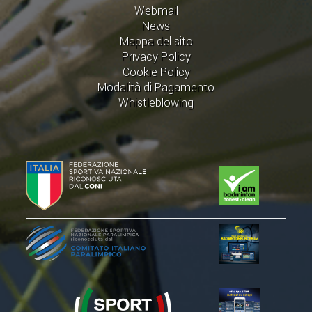
ACCEDI AL TESSERAMENTO ON
Webmail
News
LINE
Mappa del sito
ASSICURAZIONE
Privacy Policy
Cookie Policy
MODULI
Modalità di Pagamento
AFFILIARE UN ESD
Whistleblowing
GARE ED EVENTI
CALENDARIO
COMUNICATI
ALBO D'ORO CAMPIONATI ITALIANI
CAMPIONATI A SQUADRE
EVENTI INTERNAZIONALI
CLASSIFICHE NAZIONALI