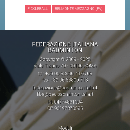
PICKLEBALL
BELMONTE MEZZAGNO (PA)
STAFF TECNICO
CTF – PALABADMINTON
ATLETI D'INTERESSE NAZIONALE
SCHEDE ATLETI
FEDERAZIONE ITALIANA
BADMINTON
VOLA CON NOI
Copyright © 2009 - 2025
CENTRI TECNICI TERRITORIALI
Viale Tiziano 70 - 00196 ROMA
COMMISSIONE ATLETI
tel: +39 06 83800 707/708
fax: +39 06 83800 718
federazione@badmintonitalia.it
TESSERAMENTO
fiba@pec.badmintonitalia.it
PI: 04774831004
AFFILIAZIONE E TESSERAMENTO
CF: 96197870585
QUOTE E TASSE
CONVENZIONI
Moduli