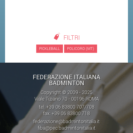
STAFF TECNICO
CTF – PALABADMINTON
ATLETI D'INTERESSE NAZIONALE
FILTRI
SCHEDE ATLETI
PICKLEBALL
POLICORO (MT)
VOLA CON NOI
CENTRI TECNICI TERRITORIALI
COMMISSIONE ATLETI
FEDERAZIONE ITALIANA
BADMINTON
TESSERAMENTO
Copyright © 2009 - 2025
Viale Tiziano 70 - 00196 ROMA
AFFILIAZIONE E TESSERAMENTO
tel: +39 06 83800 707/708
fax: +39 06 83800 718
QUOTE E TASSE
federazione@badmintonitalia.it
CONVENZIONI
fiba@pec.badmintonitalia.it