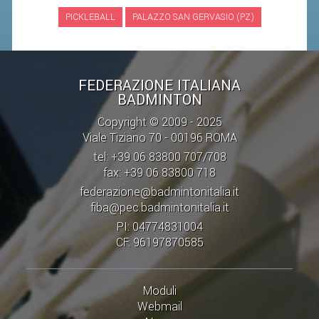
PICKLEBALL
PALAZZO SAN GERVASIO (PZ)
STAFF TECNICO
CTF – PALABADMINTON
ATLETI D'INTERESSE NAZIONALE
FEDERAZIONE ITALIANA
BADMINTON
SCHEDE ATLETI
Copyright © 2009 - 2025
VOLA CON NOI
Viale Tiziano 70 - 00196 ROMA
CENTRI TECNICI TERRITORIALI
tel: +39 06 83800 707/708
fax: +39 06 83800 718
COMMISSIONE ATLETI
federazione@badmintonitalia.it
fiba@pec.badmintonitalia.it
TESSERAMENTO
PI: 04774831004
CF: 96197870585
AFFILIAZIONE E TESSERAMENTO
QUOTE E TASSE
Moduli
CONVENZIONI
Webmail