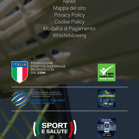
News
ACCEDI AL TESSERAMENTO ON
Mappa del sito
LINE
Privacy Policy
Cookie Policy
ASSICURAZIONE
Modalità di Pagamento
MODULI
Whistleblowing
AFFILIARE UN ESD
GARE ED EVENTI
CALENDARIO
COMUNICATI
ALBO D'ORO CAMPIONATI ITALIANI
CAMPIONATI A SQUADRE
EVENTI INTERNAZIONALI
CLASSIFICHE NAZIONALI