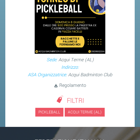
STAFF TECNICO
CTF – PALABADMINTON
ATLETI D'INTERESSE NAZIONALE
SCHEDE ATLETI
VOLA CON NOI
Sede:
Acqui Terme (AL)
Indirizzo:
CENTRI TECNICI TERRITORIALI
ASA Organizzatrice:
Acqui Badminton Club
COMMISSIONE ATLETI
Regolamento
TESSERAMENTO
FILTRI
AFFILIAZIONE E TESSERAMENTO
PICKLEBALL
ACQUI TERME (AL)
QUOTE E TASSE
CONVENZIONI