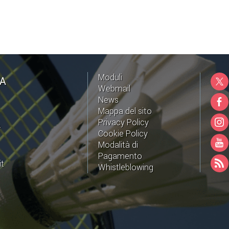
Moduli
NA
Webmail
News
Mappa del sito
Privacy Policy
A
Cookie Policy
Modalità di
Pagamento
it
Whistleblowing