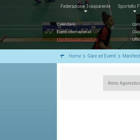
Federazione Trasparente
Sportello F
Calendario
Comu
Eventi Internazionali
Clas
Manifestazioni Sportive
Uffi
Home
Gare ed Eventi
Manifest