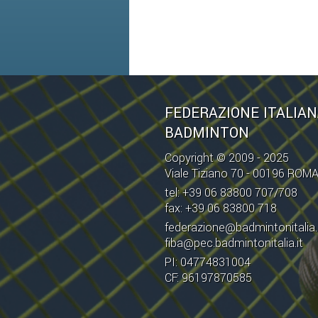
FEDERAZIONE ITALIA
BADMINTON
Copyright © 2009 - 2025
Viale Tiziano 70 - 00196 ROM
tel: +39 06 83800 707/708
fax: +39 06 83800 718
federazione@badmintonitalia.
fiba@pec.badmintonitalia.it
PI: 04774831004
CF: 96197870585