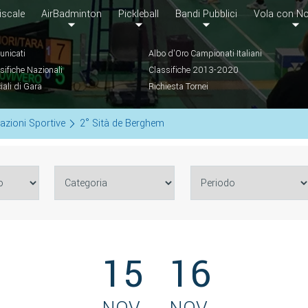
iscale
AirBadminton
Pickleball
Bandi Pubblici
Vola con No
nicati
Albo d'Oro Campionati Italiani
sifiche Nazionali
Classifiche 2013-2020
ciali di Gara
Richiesta Tornei
azioni Sportive
2° Sità de Berghem
15
16