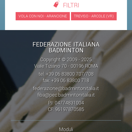
FILTRI
STAFF TECNICO
VOLA CON NOI - ARANCIONE
TREVISO - ARCOLE (VR)
CTF – PALABADMINTON
ATLETI D'INTERESSE NAZIONALE
FEDERAZIONE ITALIANA
SCHEDE ATLETI
BADMINTON
VOLA CON NOI
Copyright © 2009 - 2025
CENTRI TECNICI TERRITORIALI
Viale Tiziano 70 - 00196 ROMA
tel: +39 06 83800 707/708
COMMISSIONE ATLETI
fax: +39 06 83800 718
federazione@badmintonitalia.it
TESSERAMENTO
fiba@pec.badmintonitalia.it
PI: 04774831004
AFFILIAZIONE E TESSERAMENTO
CF: 96197870585
QUOTE E TASSE
CONVENZIONI
Moduli