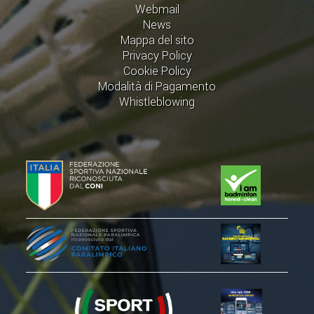
Webmail
ACCEDI AL TESSERAMENTO ON
News
LINE
Mappa del sito
ASSICURAZIONE
Privacy Policy
Cookie Policy
MODULI
Modalità di Pagamento
AFFILIARE UN ESD
Whistleblowing
GARE ED EVENTI
CALENDARIO
COMUNICATI
ALBO D'ORO CAMPIONATI ITALIANI
CAMPIONATI A SQUADRE
EVENTI INTERNAZIONALI
CLASSIFICHE NAZIONALI