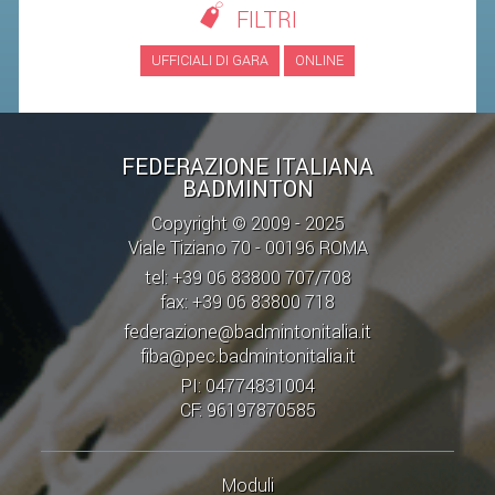
FILTRI
STAFF TECNICO
UFFICIALI DI GARA
ONLINE
CTF – PALABADMINTON
ATLETI D'INTERESSE NAZIONALE
FEDERAZIONE ITALIANA
SCHEDE ATLETI
BADMINTON
VOLA CON NOI
Copyright © 2009 - 2025
CENTRI TECNICI TERRITORIALI
Viale Tiziano 70 - 00196 ROMA
tel: +39 06 83800 707/708
COMMISSIONE ATLETI
fax: +39 06 83800 718
federazione@badmintonitalia.it
TESSERAMENTO
fiba@pec.badmintonitalia.it
PI: 04774831004
AFFILIAZIONE E TESSERAMENTO
CF: 96197870585
QUOTE E TASSE
CONVENZIONI
Moduli