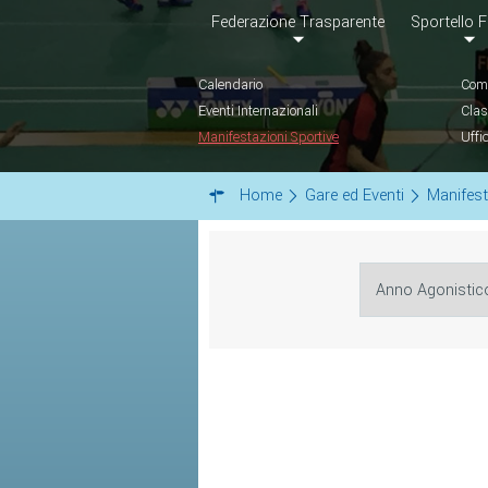
Federazione Trasparente
Sportello F
Calendario
Comu
Eventi Internazionali
Clas
Manifestazioni Sportive
Uffi
Home
Gare ed Eventi
Manifest