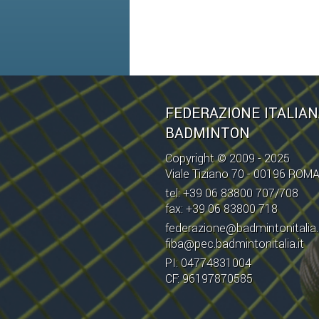
FEDERAZIONE ITALIA
BADMINTON
Copyright © 2009 - 2025
Viale Tiziano 70 - 00196 ROM
tel: +39 06 83800 707/708
fax: +39 06 83800 718
federazione@badmintonitalia.
fiba@pec.badmintonitalia.it
PI: 04774831004
CF: 96197870585