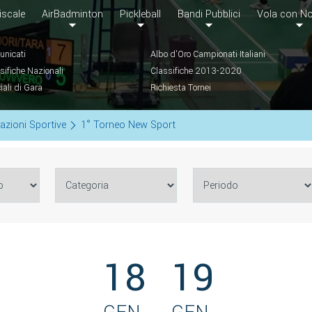
iscale
AirBadminton
Pickleball
Bandi Pubblici
Vola con No
nicati
Albo d'Oro Campionati Italiani
sifiche Nazionali
Classifiche 2013-2020
ciali di Gara
Richiesta Tornei
azioni Sportive
1° Torneo New Sport
18
19