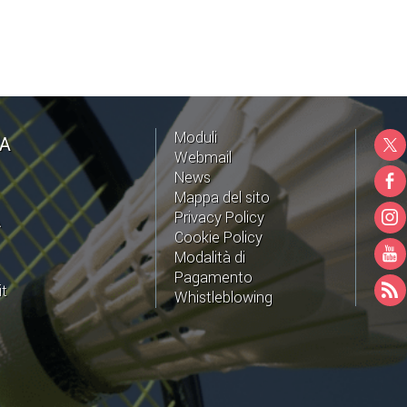
Moduli
NA
Webmail
News
Mappa del sito
Privacy Policy
A
Cookie Policy
Modalità di
Pagamento
it
Whistleblowing