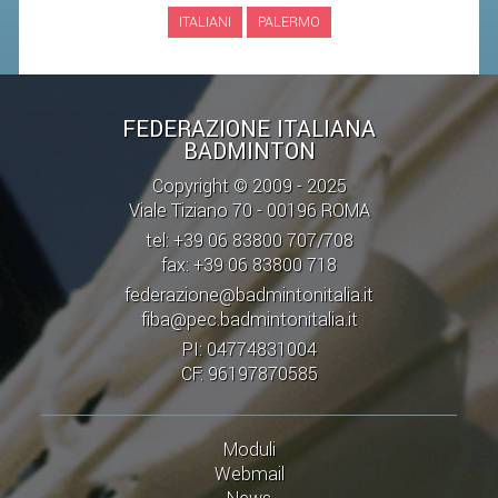
ITALIANI
PALERMO
STAFF TECNICO
CTF – PALABADMINTON
FEDERAZIONE ITALIANA
ATLETI D'INTERESSE NAZIONALE
BADMINTON
SCHEDE ATLETI
Copyright © 2009 - 2025
VOLA CON NOI
Viale Tiziano 70 - 00196 ROMA
tel: +39 06 83800 707/708
CENTRI TECNICI TERRITORIALI
fax: +39 06 83800 718
COMMISSIONE ATLETI
federazione@badmintonitalia.it
fiba@pec.badmintonitalia.it
TESSERAMENTO
PI: 04774831004
CF: 96197870585
AFFILIAZIONE E TESSERAMENTO
QUOTE E TASSE
Moduli
Webmail
CONVENZIONI