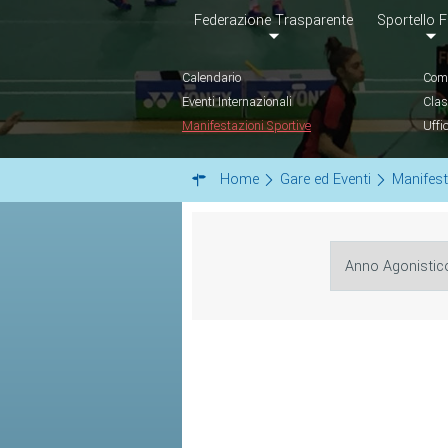
Federazione Trasparente
Sportello F
Calendario
Comu
Eventi Internazionali
Clas
Manifestazioni Sportive
Uffi
Home
Gare ed Eventi
Manifest