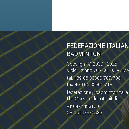
FEDERAZIONE ITALIA
BADMINTON
Copyright © 2009 - 2025
Viale Tiziano 70 - 00196 ROM
tel: +39 06 83800 707/708
fax: +39 06 83800 718
federazione@badmintonitalia.
fiba@pec.badmintonitalia.it
PI: 04774831004
CF: 96197870585