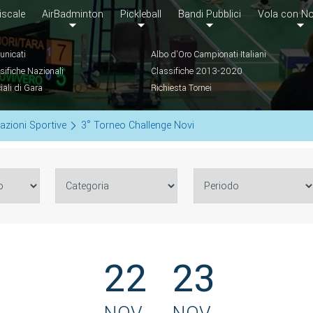
iscale
AirBadminton
Pickleball
Bandi Pubblici
Vola con No
nicati
Albo d'Oro Campionati Italiani
sifiche Nazionali
Classifiche 2013-2020
ciali di Gara
Richiesta Tornei
azioni Sportive
3° Torneo Challenge Novi
22
23