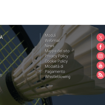
Moduli
NA
Webmail
News
Mappa del sito
Privacy Policy
A
Cookie Policy
Modalità di
Pagamento
it
Whistleblowing