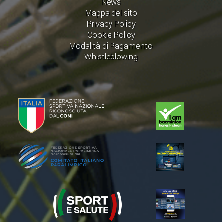
News
ACCEDI AL TESSERAMENTO ON
Mappa del sito
LINE
Privacy Policy
Cookie Policy
ASSICURAZIONE
Modalità di Pagamento
MODULI
Whistleblowing
AFFILIARE UN ESD
GARE ED EVENTI
CALENDARIO
COMUNICATI
ALBO D'ORO CAMPIONATI ITALIANI
CAMPIONATI A SQUADRE
EVENTI INTERNAZIONALI
CLASSIFICHE NAZIONALI