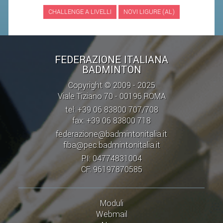
CHALLENGE A LIVELLI
NOVI LIGURE (AL)
STAFF TECNICO
CTF – PALABADMINTON
ATLETI D'INTERESSE NAZIONALE
FEDERAZIONE ITALIANA
BADMINTON
SCHEDE ATLETI
Copyright © 2009 - 2025
VOLA CON NOI
Viale Tiziano 70 - 00196 ROMA
CENTRI TECNICI TERRITORIALI
tel: +39 06 83800 707/708
fax: +39 06 83800 718
COMMISSIONE ATLETI
federazione@badmintonitalia.it
fiba@pec.badmintonitalia.it
TESSERAMENTO
PI: 04774831004
CF: 96197870585
AFFILIAZIONE E TESSERAMENTO
QUOTE E TASSE
Moduli
CONVENZIONI
Webmail