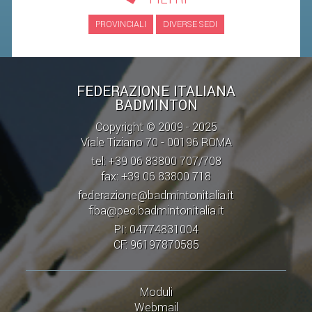
ACCEDI AL TESSERAMENTO ON
PROVINCIALI
DIVERSE SEDI
LINE
ASSICURAZIONE
MODULI
FEDERAZIONE ITALIANA
AFFILIARE UN ESD
BADMINTON
Copyright © 2009 - 2025
GARE ED EVENTI
Viale Tiziano 70 - 00196 ROMA
tel: +39 06 83800 707/708
CALENDARIO
fax: +39 06 83800 718
federazione@badmintonitalia.it
COMUNICATI
fiba@pec.badmintonitalia.it
ALBO D'ORO CAMPIONATI ITALIANI
PI: 04774831004
CAMPIONATI A SQUADRE
CF: 96197870585
EVENTI INTERNAZIONALI
CLASSIFICHE NAZIONALI
Moduli
Webmail