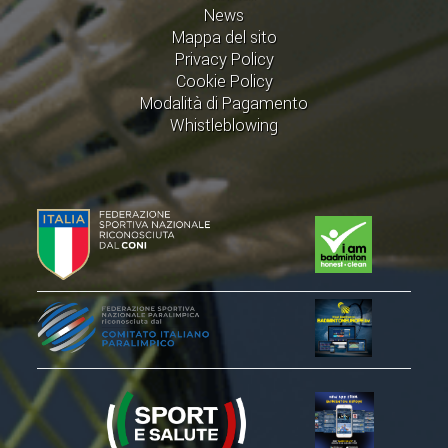
CLASSIFICHE 2013-2020
News
Mappa del sito
MODULI
Privacy Policy
MANIFESTAZIONI SPORTIVE
Cookie Policy
Modalità di Pagamento
UFFICIALI DI GARA
Whistleblowing
RICHIESTA TORNEI
EVENTI SOSTENIBILI
PARA BADMINTON
L'ATTIVITÀ
TESSERAMENTO
REGOLAMENTI
GARE
STAFF TECNICO