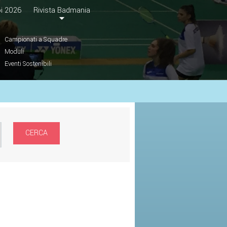
i 2026
Rivista Badmania
Campionati a Squadre
Moduli
Eventi Sostenibili
CERCA