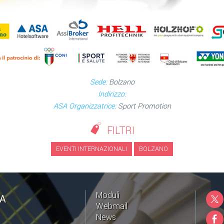
Sede:
Bolzano
Indirizzo:
ASA Organizzatrice:
Sport Promotion
FILTRI
EVENTI INTERNAZIONALI
BOLZANO
Moduli
NA
Webmail
News