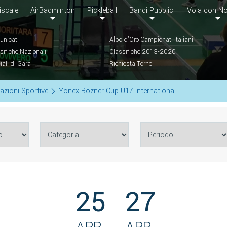
iscale
AirBadminton
Pickleball
Bandi Pubblici
Vola con No
nicati
Albo d'Oro Campionati Italiani
sifiche Nazionali
Classifiche 2013-2020
ciali di Gara
Richiesta Tornei
azioni Sportive
Yonex Bozner Cup U17 International
25
27