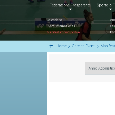
Federazione Trasparente
Sportello F
Calendario
Comu
Eventi Internazionali
Clas
Manifestazioni Sportive
Uffi
Home
Gare ed Eventi
Manifest