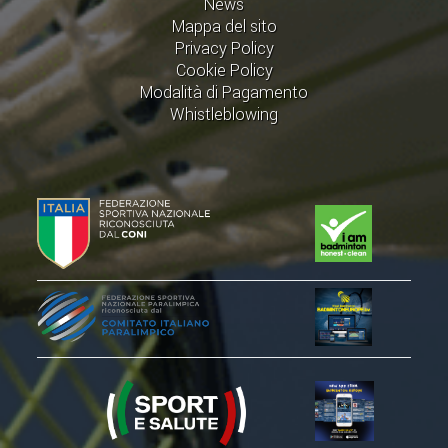
News
ACCEDI AL TESSERAMENTO ON
Mappa del sito
LINE
Privacy Policy
Cookie Policy
ASSICURAZIONE
Modalità di Pagamento
MODULI
Whistleblowing
AFFILIARE UN ESD
GARE ED EVENTI
CALENDARIO
COMUNICATI
ALBO D'ORO CAMPIONATI ITALIANI
CAMPIONATI A SQUADRE
EVENTI INTERNAZIONALI
CLASSIFICHE NAZIONALI