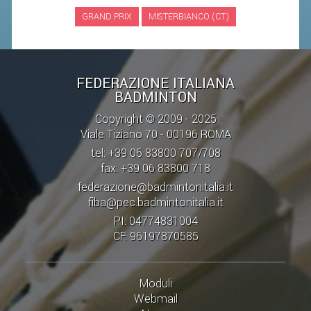
GRAND PRIX
MISTERBIANCO (CT)
STAFF TECNICO
CTF – PALABADMINTON
ATLETI D'INTERESSE NAZIONALE
FEDERAZIONE ITALIANA
BADMINTON
SCHEDE ATLETI
Copyright © 2009 - 2025
VOLA CON NOI
Viale Tiziano 70 - 00196 ROMA
CENTRI TECNICI TERRITORIALI
tel: +39 06 83800 707/708
fax: +39 06 83800 718
COMMISSIONE ATLETI
federazione@badmintonitalia.it
fiba@pec.badmintonitalia.it
TESSERAMENTO
PI: 04774831004
CF: 96197870585
AFFILIAZIONE E TESSERAMENTO
QUOTE E TASSE
Moduli
CONVENZIONI
Webmail