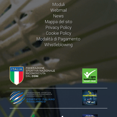
Moduli
Webmail
STAFF TECNICO
News
CTF – PALABADMINTON
Mappa del sito
Privacy Policy
ATLETI D'INTERESSE NAZIONALE
Cookie Policy
Modalità di Pagamento
SCHEDE ATLETI
Whistleblowing
VOLA CON NOI
CENTRI TECNICI TERRITORIALI
COMMISSIONE ATLETI
TESSERAMENTO
AFFILIAZIONE E TESSERAMENTO
QUOTE E TASSE
CONVENZIONI