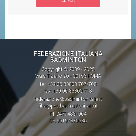
CERCA
SEGRETERIA FEDERALE
CONTATTI
AVVISI E BANDI
CIRCOLARI
RESPONSABILITÀ SOCIALE
FEDERAZIONE ITALIANA
SAFEGUARDING
BADMINTON
RICHIESTA PATROCINIO
Copyright © 2009 - 2025
Viale Tiziano 70 - 00196 ROMA
GIUSTIZIA FEDERALE
tel: +39 06 83800 707/708
fax: +39 06 83800 718
REGOLAMENTI
federazione@badmintonitalia.it
fiba@pec.badmintonitalia.it
PROVVEDIMENTI
PI: 04774831004
ORGANI DI GIUSTIZIA FEDERALE
CF: 96197870585
MAGLIA AZZURRA