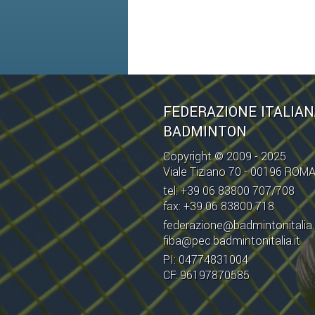
FEDERAZIONE ITALIA
BADMINTON
Copyright © 2009 - 2025
Viale Tiziano 70 - 00196 ROM
tel: +39 06 83800 707/708
fax: +39 06 83800 718
federazione@badmintonitalia.
fiba@pec.badmintonitalia.it
PI: 04774831004
CF: 96197870585