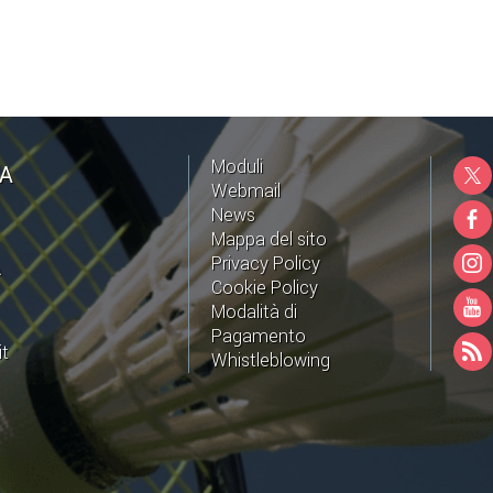
Moduli
NA
Webmail
News
Mappa del sito
Privacy Policy
A
Cookie Policy
Modalità di
Pagamento
it
Whistleblowing