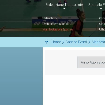
Federazione Trasparente
Sportello F
Calendario
Comu
Eventi Internazionali
Clas
Manifestazioni Sportive
Uffi
Home
Gare ed Eventi
Manifest