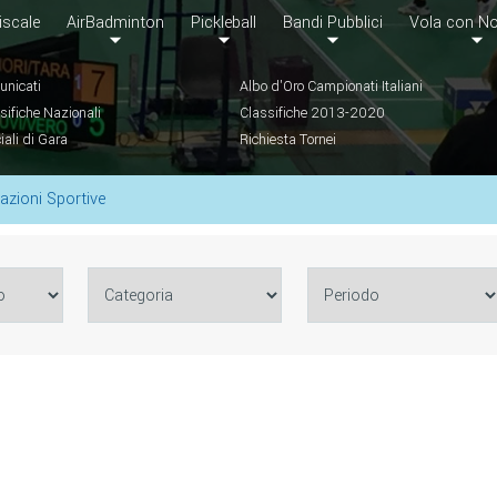
iscale
AirBadminton
Pickleball
Bandi Pubblici
Vola con No
nicati
Albo d'Oro Campionati Italiani
sifiche Nazionali
Classifiche 2013-2020
ciali di Gara
Richiesta Tornei
azioni Sportive