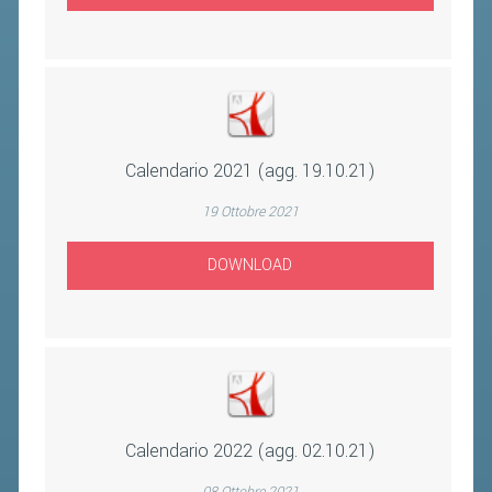
BANDI DI GARA E CONTRATTI
WHISTLEBLOWING
SPORTELLO FISCALE
NOVITÀ FISCALI
Calendario 2021 (agg. 19.10.21)
MODULISTICA
19 Ottobre 2021
SCADENZARIO
DOWNLOAD
DOCUMENTI E APPROFONDIMENTI
AIRBADMINTON
TAPPE REGIONALI AIRBADMINTON
Calendario 2022 (agg. 02.10.21)
PICKLEBALL
08 Ottobre 2021