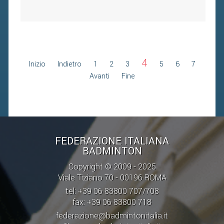
4
Inizio
Indietro
1
2
3
5
6
7
Avanti
Fine
FEDERAZIONE ITALIANA
BADMINTON
Copyright © 2009 - 2025
Viale Tiziano 70 - 00196 ROMA
tel: +39 06 83800 707/708
fax: +39 06 83800 718
federazione@badmintonitalia.it