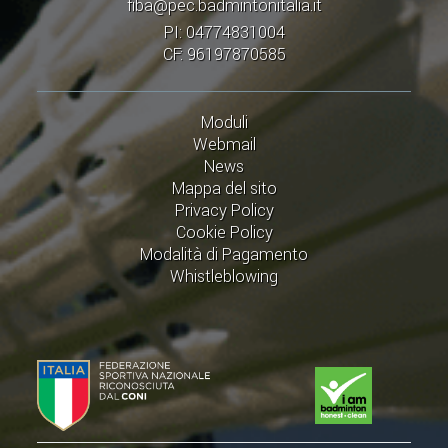
fiba@pec.badmintonitalia.it
PI: 04774831004
CF: 96197870585
Moduli
Webmail
News
Mappa del sito
Privacy Policy
Cookie Policy
Modalità di Pagamento
Whistleblowing