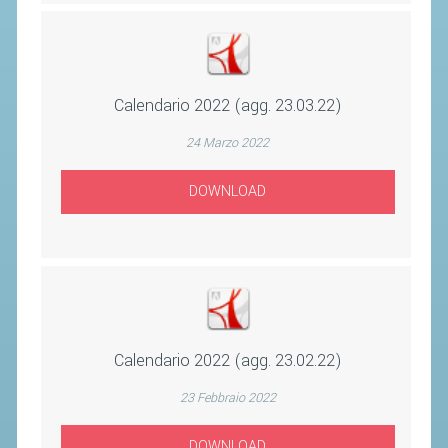
ACCEDI AL TESSERAMENTO ON
LINE
ASSICURAZIONE
MODULI
Calendario 2022 (agg. 23.03.22)
AFFILIARE UN ESD
24 Marzo 2022
DOWNLOAD
GARE ED EVENTI
CALENDARIO
COMUNICATI
ALBO D'ORO CAMPIONATI ITALIANI
CAMPIONATI A SQUADRE
Calendario 2022 (agg. 23.02.22)
EVENTI INTERNAZIONALI
23 Febbraio 2022
CLASSIFICHE NAZIONALI
DOWNLOAD