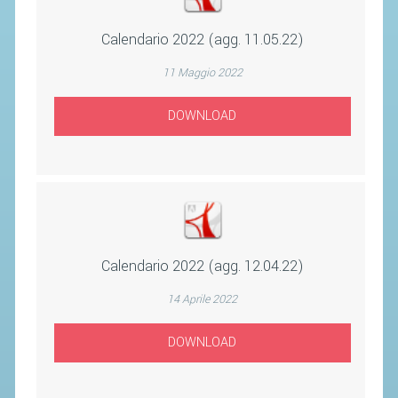
Calendario 2022 (agg. 11.05.22)
STAFF TECNICO
CTF – PALABADMINTON
11 Maggio 2022
ATLETI D'INTERESSE NAZIONALE
DOWNLOAD
SCHEDE ATLETI
VOLA CON NOI
CENTRI TECNICI TERRITORIALI
COMMISSIONE ATLETI
Calendario 2022 (agg. 12.04.22)
TESSERAMENTO
14 Aprile 2022
AFFILIAZIONE E TESSERAMENTO
DOWNLOAD
QUOTE E TASSE
CONVENZIONI