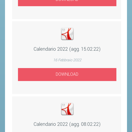
CLASSIFICHE 2013-2020
MODULI
MANIFESTAZIONI SPORTIVE
UFFICIALI DI GARA
RICHIESTA TORNEI
Calendario 2022 (agg. 15.02.22)
EVENTI SOSTENIBILI
16 Febbraio 2022
PARA BADMINTON
DOWNLOAD
L'ATTIVITÀ
TESSERAMENTO
REGOLAMENTI
GARE
STAFF TECNICO
Calendario 2022 (agg. 08.02.22)