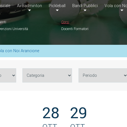
iscale
AirBadminton
Pickleball
Bandi Pubblici
Vola con No
genti
Corsi
enzioni Università
Docenti Formatori
la con Noi Arancione
28
29