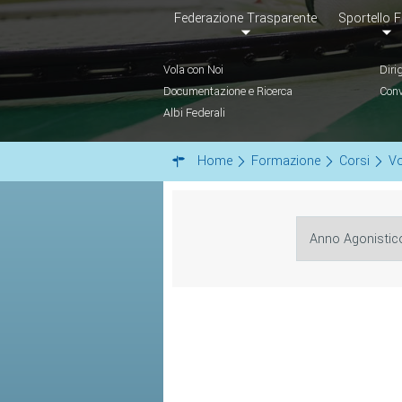
Federazione Trasparente
Sportello F
Vola con Noi
Diri
Documentazione e Ricerca
Conv
Albi Federali
Home
Formazione
Corsi
Vo