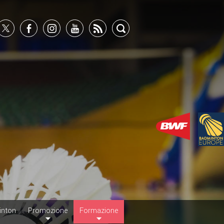
inton
Promozione
Formazione