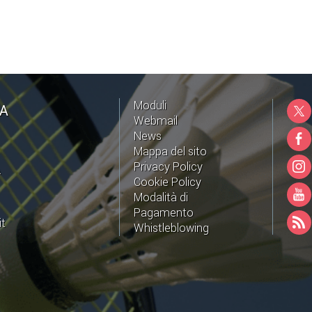
Moduli
NA
Webmail
News
Mappa del sito
Privacy Policy
A
Cookie Policy
Modalità di
Pagamento
it
Whistleblowing