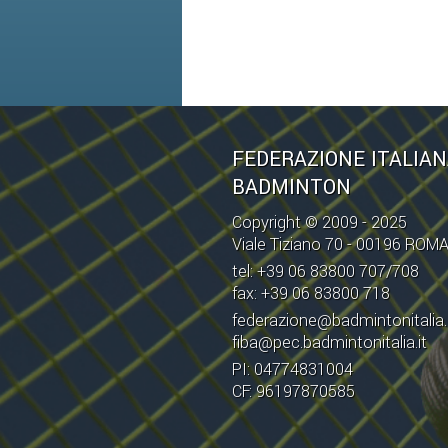
FEDERAZIONE ITALIA
BADMINTON
Copyright © 2009 - 2025
Viale Tiziano 70 - 00196 ROM
tel: +39 06 83800 707/708
fax: +39 06 83800 718
federazione@badmintonitalia.
fiba@pec.badmintonitalia.it
PI: 04774831004
CF: 96197870585