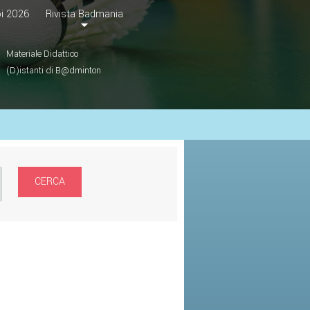
i 2026
Rivista Badmania
Materiale Didattico
(D)istanti di B@dminton
CERCA