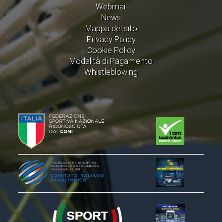
Webmail
ACCEDI AL TESSERAMENTO ON
News
LINE
Mappa del sito
ASSICURAZIONE
Privacy Policy
Cookie Policy
MODULI
Modalità di Pagamento
AFFILIARE UN ESD
Whistleblowing
GARE ED EVENTI
CALENDARIO
COMUNICATI
ALBO D'ORO CAMPIONATI ITALIANI
CAMPIONATI A SQUADRE
EVENTI INTERNAZIONALI
CLASSIFICHE NAZIONALI