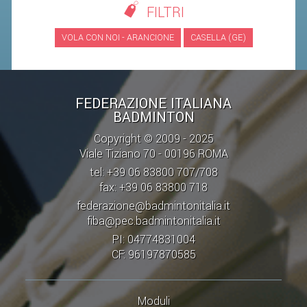
FILTRI
STAFF TECNICO
VOLA CON NOI - ARANCIONE
CASELLA (GE)
CTF – PALABADMINTON
ATLETI D'INTERESSE NAZIONALE
FEDERAZIONE ITALIANA
SCHEDE ATLETI
BADMINTON
VOLA CON NOI
Copyright © 2009 - 2025
CENTRI TECNICI TERRITORIALI
Viale Tiziano 70 - 00196 ROMA
tel: +39 06 83800 707/708
COMMISSIONE ATLETI
fax: +39 06 83800 718
federazione@badmintonitalia.it
TESSERAMENTO
fiba@pec.badmintonitalia.it
PI: 04774831004
AFFILIAZIONE E TESSERAMENTO
CF: 96197870585
QUOTE E TASSE
CONVENZIONI
Moduli