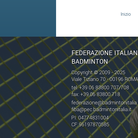
Inizio
FEDERAZIONE ITALIA
BADMINTON
Copyright © 2009 - 2025
Viale Tiziano 70 - 00196 ROM
tel: +39 06 83800 707/708
fax: +39 06 83800 718
federazione@badmintonitalia.
fiba@pec.badmintonitalia.it
PI: 04774831004
CF: 96197870585