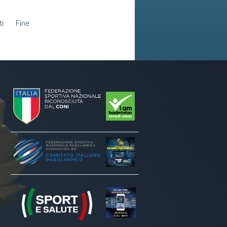
i
Fine