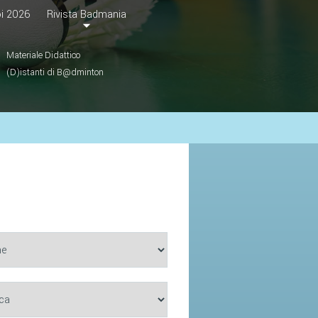
i 2026
Rivista Badmania
Materiale Didattico
(D)istanti di B@dminton