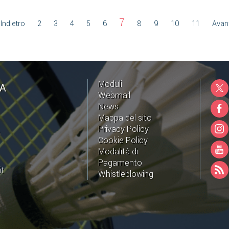
7
Indietro
2
3
4
5
6
8
9
10
11
Avant
Moduli
NA
Webmail
News
Mappa del sito
Privacy Policy
A
Cookie Policy
Modalità di
Pagamento
it
Whistleblowing