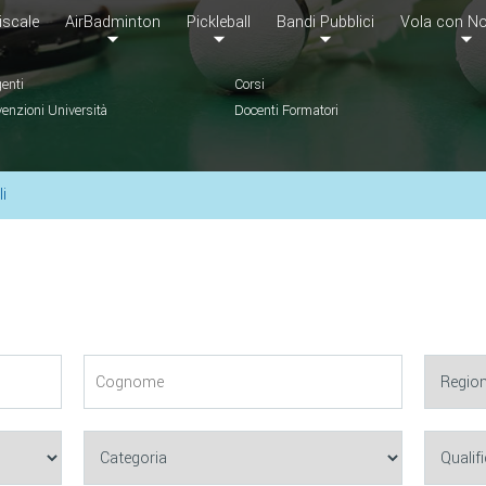
iscale
AirBadminton
Pickleball
Bandi Pubblici
Vola con No
genti
Corsi
enzioni Università
Docenti Formatori
li