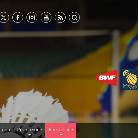
inton
Promozione
Formazione