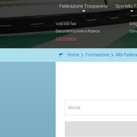
Federazione Trasparente
Sportello F
Vola con Noi
Diri
Documentazione e Ricerca
Conv
Albi Federali
Home
Formazione
Albi Federa