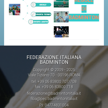
REGOLE
SEGRETERIA FEDERALE
DI
CONTATTI
BADMINTON
AVVISI E BANDI
CIRCOLARI
RESPONSABILITÀ SOCIALE
SAFEGUARDING
RICHIESTA PATROCINIO
FEDERAZIONE ITALIANA
BADMINTON
GIUSTIZIA FEDERALE
Copyright © 2009 - 2025
Viale Tiziano 70 - 00196 ROMA
REGOLAMENTI
tel: +39 06 83800 707/708
PROVVEDIMENTI
fax: +39 06 83800 718
federazione@badmintonitalia.it
ORGANI DI GIUSTIZIA FEDERALE
fiba@pec.badmintonitalia.it
PI: 04774831004
MAGLIA AZZURRA