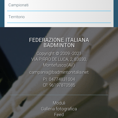
Campionati
Territorio
FEDERAZIONE ITALIANA
BADMINTON
Copyright © 2009 -2021
VIA PIRRO DE LUCA, 2, 83030,
Montefusco(AV)
campania@badmintonitalia.net
PI: 04774831004
CF: 96197870585
Moduli
Galleria fotografica
Feed