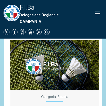
F.I.Ba.
Delegazione Regionale
ORGANIGRAMMA
CAMPANIA
NEWS
SOCIETÀ
PROMOZIONE
SCUOLA
CAMPIONATI
TERRITORIO
COMUNICATI
ATTI UFFICIALI
Categoria:
Scuola
SOCIETÀ