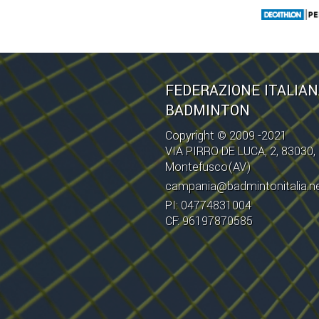
FEDERAZIONE ITALIA
BADMINTON
Copyright © 2009 -2021
VIA PIRRO DE LUCA, 2, 83030,
Montefusco(AV)
campania@badmintonitalia.n
PI: 04774831004
CF: 96197870585