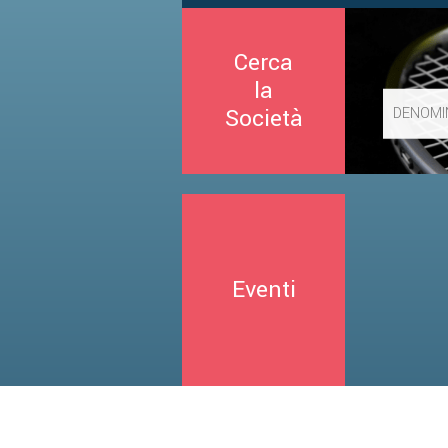
Cerca
la
Società
Eventi