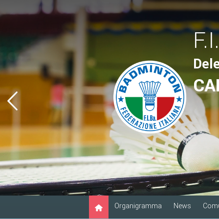
F.I
Del
CA
Organigramma
News
Comu