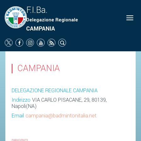
F.I.Ba.
Delegazione Regionale
ORGANIGRAMMA
CAMPANIA
NEWS
SOCIETÀ
PROMOZIONE
CAMPANIA
SCUOLA
CAMPIONATI
DELEGAZIONE REGIONALE CAMPANIA
TERRITORIO
Indirizzo
VIA CARLO PISACANE, 29, 80139,
Napoli(NA)
COMUNICATI
Email
campania@badmintonitalia.net
ATTI UFFICIALI
SOCIETÀ
DIRIGENTI