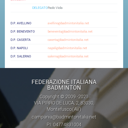
CAMPIONATI
DELEGATO
Paolo Viola
CALENDARIO
FIBA NAZIONALE
D.P. AVELLINO
avellino@badmintonitalia.net
D.P. BENEVENTO
benevento@badmintonitalia.net
D.P. CASERTA
caserta@badmintonitalia.net
D.P. NAPOLI
napoli@badmintonitalia.net
D.P. SALERNO
salerno@badmintonitalia.net
FEDERAZIONE ITALIANA
BADMINTON
Copyright © 2009 -2021
VIA PIRRO DE LUCA, 2, 83030,
Montefusco(AV)
campania@badmintonitalia.net
PI: 04774831004