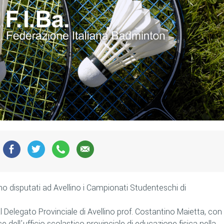
ono disputati ad Avellino i Campionati Studenteschi di
l Delegato Provinciale di Avellino prof. Costantino Maietta, con
e dell’ufficio scolastico provinciale di educazione fisica nella