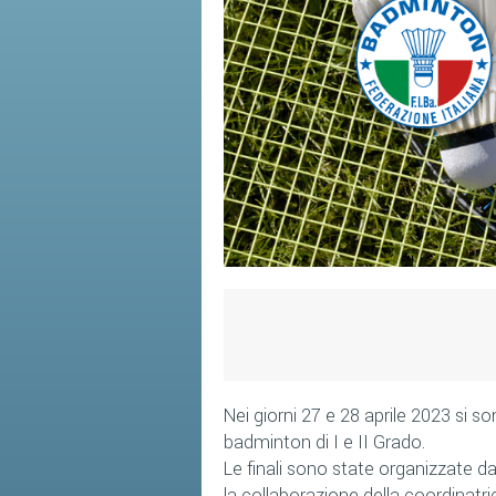
Nei giorni 27 e 28 aprile 2023 si s
badminton di I e II Grado.
Le finali sono state organizzate da
la collaborazione della coordinatric