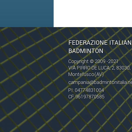
FEDERAZIONE ITALIA
BADMINTON
Copyright © 2009 -2021
VIA PIRRO DE LUCA, 2, 83030,
Montefusco(AV)
campania@badmintonitalia.n
PI: 04774831004
CF: 96197870585