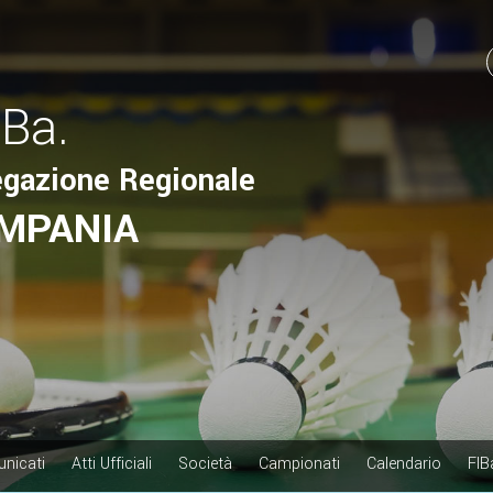
.Ba.
egazione Regionale
MPANIA
nicati
Atti Ufficiali
Società
Campionati
Calendario
FIB