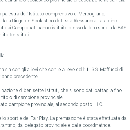
a palestra dell’Istituto comprensivo di Mercogliano,
dalla Dirigente Scolastico dott.ssa Alessandra Tarantino.
ipato ai Campionati hanno istituito presso la loro scuola la BAS.
ito treIstituti:
la.
ia sia con gli allievi che con le allieve del l’ I.I.S.S. Maffucci di
ell’anno precedente.
cipazione di ben sette Istituti, che si sono dati battaglia fino
l titolo di campione provinciale.
ermato campione provinciale, al secondo posto l’I.C.
ello sport e del Fair Play. La premiazione è stata effettuata dal
antino, dal delegato provinciale e dalla coordinatrice.