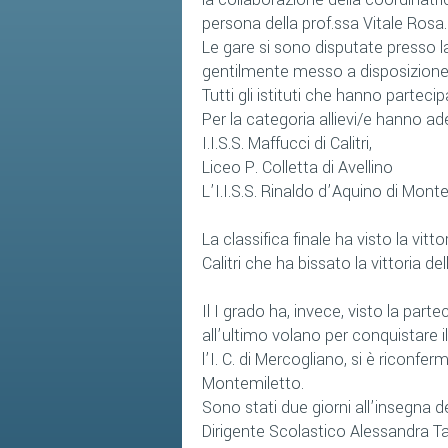
persona della prof.ssa Vitale Rosa.
Le gare si sono disputate presso l
gentilmente messo a disposizione 
Tutti gli istituti che hanno partec
Per la categoria allievi/e hanno ader
I.I.S.S. Maffucci di Calitri,
Liceo P. Colletta di Avellino
L’I.I.S.S. Rinaldo d’Aquino di Montel
La classifica finale ha visto la vittor
Calitri che ha bissato la vittoria d
Il I grado ha, invece, visto la parte
all’ultimo volano per conquistare i
l’I. C. di Mercogliano, si è riconf
Montemiletto.
Sono stati due giorni all’insegna d
Dirigente Scolastico Alessandra Tar