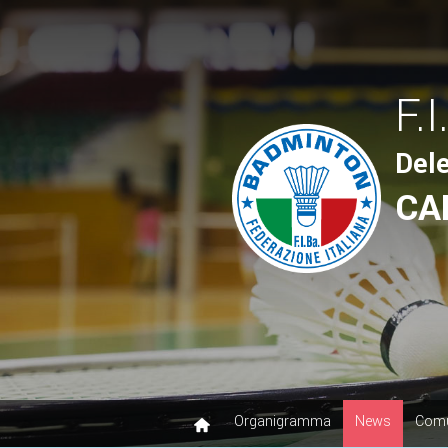
F.I
Del
CA
Organigramma
News
Comu