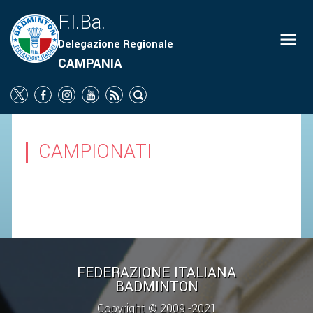
F.I.Ba.
Delegazione Regionale
ORGANIGRAMMA
CAMPANIA
NEWS
SOCIETÀ
PROMOZIONE
CAMPIONATI
SCUOLA
CAMPIONATI
TERRITORIO
COMUNICATI
ATTI UFFICIALI
FEDERAZIONE ITALIANA
BADMINTON
SOCIETÀ
Copyright © 2009 -2021