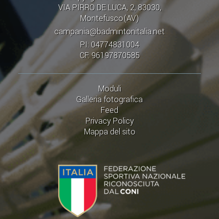
CAMPIONATI
VIA PIRRO DE LUCA, 2, 83030,
CALENDARIO
Montefusco(AV)
campania@badmintonitalia.net
FIBA NAZIONALE
PI: 04774831004
CF: 96197870585
Moduli
Galleria fotografica
Feed
Privacy Policy
Mappa del sito