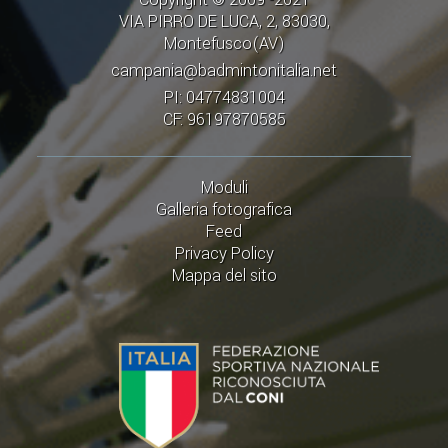
VIA PIRRO DE LUCA, 2, 83030,
Montefusco(AV)
campania@badmintonitalia.net
PI: 04774831004
CF: 96197870585
Moduli
Galleria fotografica
Feed
Privacy Policy
Mappa del sito