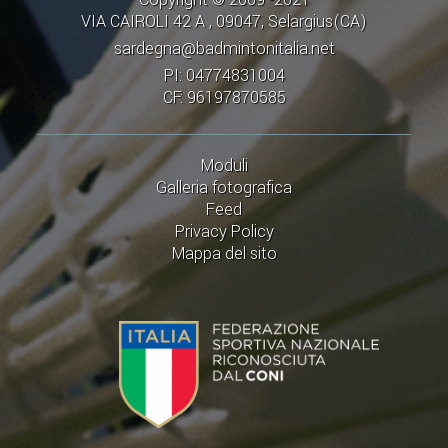
VIA CAIROLI 42 A , 09047, Selargius(CA)
sardegna@badmintonitalia.net
PI: 04774831004
CF: 96197870585
Moduli
Galleria fotografica
Feed
Privacy Policy
Mappa del sito