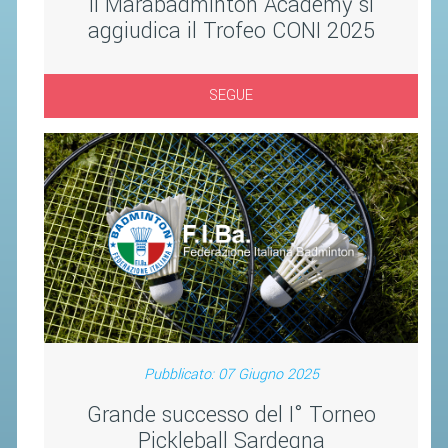
Il Marabadminton Academy si
CAMPIONATI
aggiudica il Trofeo CONI 2025
CALENDARIO
FIBA NAZIONALE
SEGUE
Pubblicato: 07 Giugno 2025
Grande successo del I° Torneo
Pickleball Sardegna