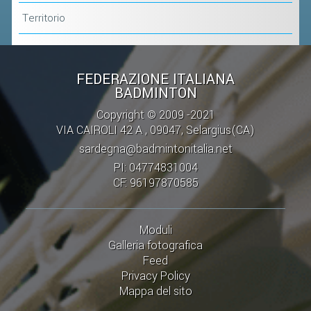
Territorio
FEDERAZIONE ITALIANA
BADMINTON
Copyright © 2009 -2021
VIA CAIROLI 42 A , 09047, Selargius(CA)
sardegna@badmintonitalia.net
PI: 04774831004
CF: 96197870585
Moduli
Galleria fotografica
Feed
Privacy Policy
Mappa del sito