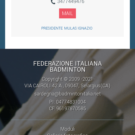
3477449476
MAIL
PRESIDENTE
MULAS IGNAZIO
FEDERAZIONE ITALIANA
BADMINTON
Copyright © 2009 -2021
VIA CAIROLI 42 A , 09047, Selargius(CA)
sardegna@badmintonitalia.net
PI: 04774831004
CF: 96197870585
Moduli