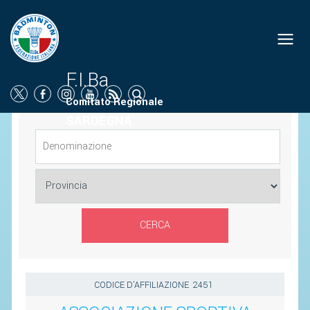
ORGANIGRAMMA
NEWS
F.I.Ba
Comitato Regionale
SOCIETÀ
SARDEGNA
PROMOZIONE
SCUOLA
CAMPIONATI
TERRITORIO
COMUNICATI
ATTI UFFICIALI
CODICE D'AFFILIAZIONE
2451
SOCIETÀ