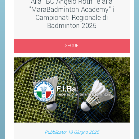
Alla "BC Angelo Roth" e alla
CAMPIONATI
"MaraBadminton Academy" i
CALENDARIO
Campionati Regionale di
FIBA NAZIONALE
Badminton 2025
SEGUE
Pubblicato: 18 Giugno 2025