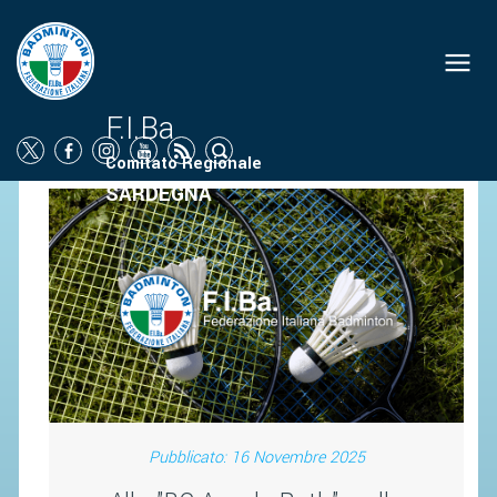
ORGANIGRAMMA
NEWS
F.I.Ba
Comitato Regionale
SOCIETÀ
SARDEGNA
PROMOZIONE
SCUOLA
CAMPIONATI
TERRITORIO
COMUNICATI
ATTI UFFICIALI
Pubblicato: 16 Novembre 2025
SOCIETÀ