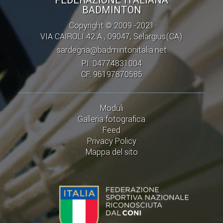
FEDERAZIONE ITALIANA
BADMINTON
Copyright © 2009 -2021
VIA CAIROLI 42 A , 09047, Selargius(CA)
sardegna@badmintonitalia.net
PI: 04774831004
CF: 96197870585
Moduli
Galleria fotografica
Feed
Privacy Policy
Mappa del sito