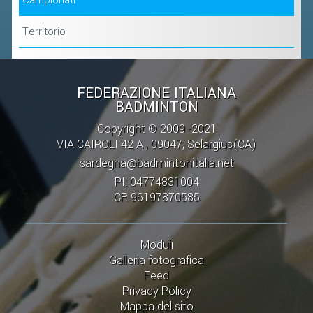
Campionati
Territorio
FEDERAZIONE ITALIANA
BADMINTON
Copyright © 2009 -2021
VIA CAIROLI 42 A , 09047, Selargius(CA)
sardegna@badmintonitalia.net
PI: 04774831004
CF: 96197870585
Moduli
Galleria fotografica
Feed
Privacy Policy
Mappa del sito