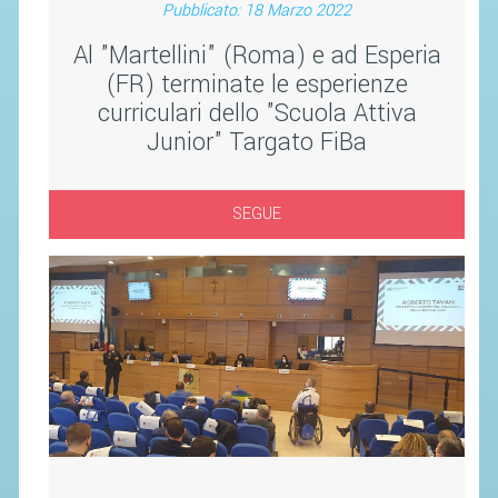
SOCIETÀ
Pubblicato: 18 Marzo 2022
CAMPIONATI
Al "Martellini" (Roma) e ad Esperia
(FR) terminate le esperienze
CALENDARIO
curriculari dello "Scuola Attiva
FIBA NAZIONALE
Junior" Targato FiBa
SEGUE