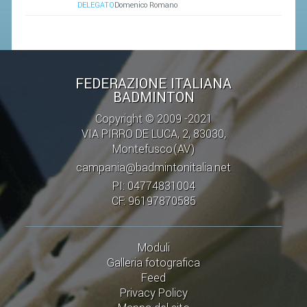
CAMPIONATI
DELEGATO
Domenico Romano
CALENDARIO
FIBA NAZIONALE
FEDERAZIONE ITALIANA
BADMINTON
Copyright © 2009 -2021
VIA PIRRO DE LUCA, 2, 83030,
Montefusco(AV)
campania@badmintonitalia.net
PI: 04774831004
CF: 96197870585
Moduli
Galleria fotografica
Feed
Privacy Policy