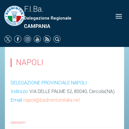
F.I.Ba.
Delegazione Regionale
ORGANIGRAMMA
CAMPANIA
NEWS
SOCIETÀ
PROMOZIONE
NAPOLI
SCUOLA
CAMPIONATI
DELEGAZIONE PROVINCIALE NAPOLI
TERRITORIO
Indirizzo
VIA DELLE PALME 52, 80040, Cercola(NA)
Email
napoli@badmintonitalia.net
COMUNICATI
ATTI UFFICIALI
SOCIETÀ
DIRIGENTI