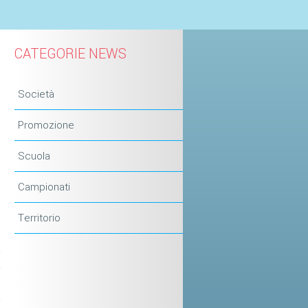
CATEGORIE NEWS
Società
Promozione
Scuola
Campionati
D
l
Territorio
e
a
a
e
a