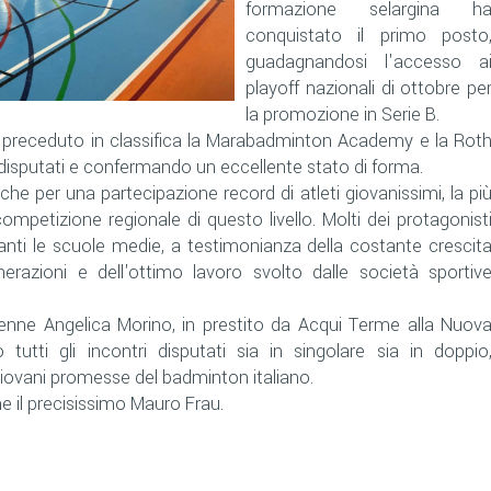
formazione selargina h
conquistato il primo posto
guadagnandosi l'accesso a
playoff nazionali di ottobre pe
la promozione in Serie B.
 preceduto in classifica la Marabadminton Academy e la Rot
i disputati e confermando un eccellente stato di forma.
che per una partecipazione record di atleti giovanissimi, la pi
mpetizione regionale di questo livello. Molti dei protagonist
anti le scuole medie, a testimonianza della costante crescit
razioni e dell'ottimo lavoro svolto dalle società sportiv
icenne Angelica Morino, in prestito da Acqui Terme alla Nuov
 tutti gli incontri disputati sia in singolare sia in doppio
giovani promesse del badminton italiano.
ne il precisissimo Mauro Frau.