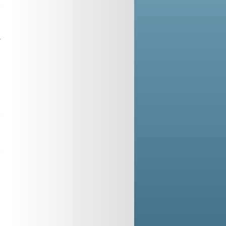
a
,
i
r
h
ù
i
a
e
a
,