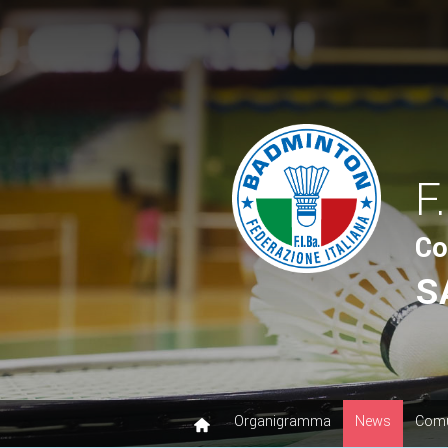
F
Co
S
Organigramma
News
Comu