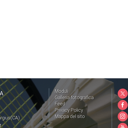
Moduli
NA
Galleria fotografica
Feed
Privacy Policy
Mappa del sito
argius(CA)
t