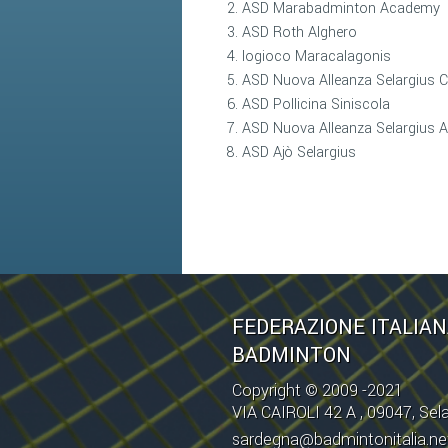
ASD Marabadminton Academy
ASD Roth Alghero
Iogioco Maracalagonis
ASD Nuova Alleanza Selargius C
ASD Pollicina Siniscola
ASD Nuova Alleanza Selargius A
ASD Ajò Selargius
FEDERAZIONE ITALIA
BADMINTON
Copyright © 2009 -2021
VIA CAIROLI 42 A , 09047, Sel
sardegna@badmintonitalia.ne