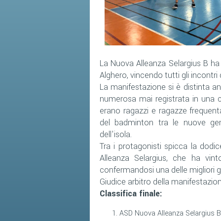
La Nuova Alleanza Selargius B ha
Alghero, vincendo tutti gli incontr
La manifestazione si è distinta an
numerosa mai registrata in una co
erano ragazzi e ragazze frequent
del badminton tra le nuove gene
dell'isola.
Tra i protagonisti spicca la dod
Alleanza Selargius, che ha vinto
confermandosi una delle migliori 
Giudice arbitro della manifestazio
Classifica finale:
ASD Nuova Alleanza Selargius B