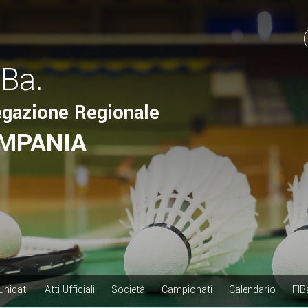
.Ba.
egazione Regionale
MPANIA
nicati
Atti Ufficiali
Società
Campionati
Calendario
FIB