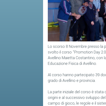
Lo scorso 8 Novembre presso la pale
svolto il corso “Promotion Day 2.
Avellino Maietta Costantino, con la
Educazione Fisica di Avellino.
Al corso hanno partecipato 39 doc
grado di Avellino e provincia.
La parte iniziale del corso è stata
origini e al successivo sviluppo del
campo di gioco, le regole e il sis