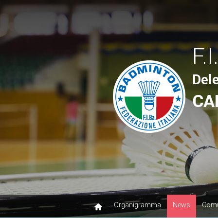
F.I
Del
CA
Organigramma
News
Comu