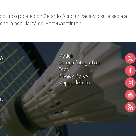
 e potuto giocare con Gerardo Acito un ragazzo sulla sedia a
che la peculiarità del Para-Badminton.
Moduli
NA
Galleria fotografica
Feed
Privacy Policy
Mappa del sito
et