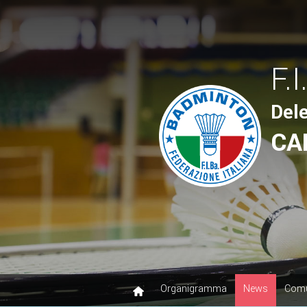
F.I
Del
CA
Organigramma
News
Comu