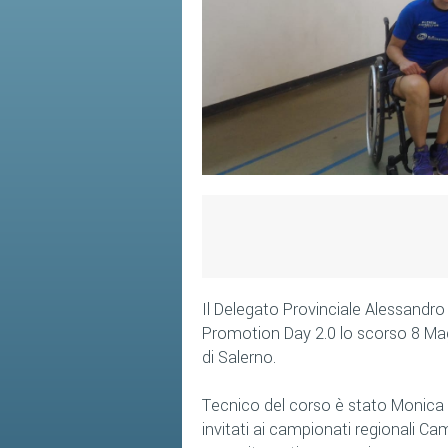
Il Delegato Provinciale Alessandro 
Promotion Day 2.0 lo scorso 8 Magg
di Salerno.
Tecnico del corso è stato Monica 
invitati ai campionati regionali C