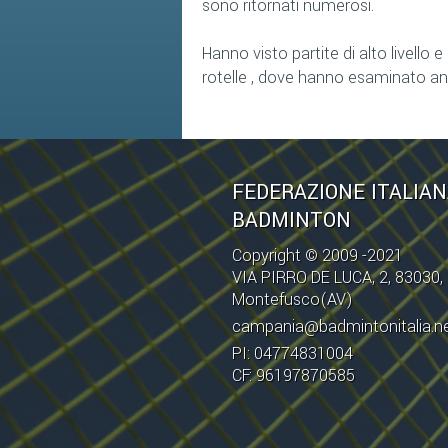
sono ritornati numerosi.
Hanno visto partite di alto livello
rotelle , dove hanno esaminato an
FEDERAZIONE ITALIA
BADMINTON
Copyright © 2009 -2021
VIA PIRRO DE LUCA, 2, 83030,
Montefusco(AV)
campania@badmintonitalia.n
PI: 04774831004
CF: 96197870585