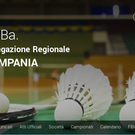
.Ba.
egazione Regionale
MPANIA
nicati
Atti Ufficiali
Società
Campionati
Calendario
FIB