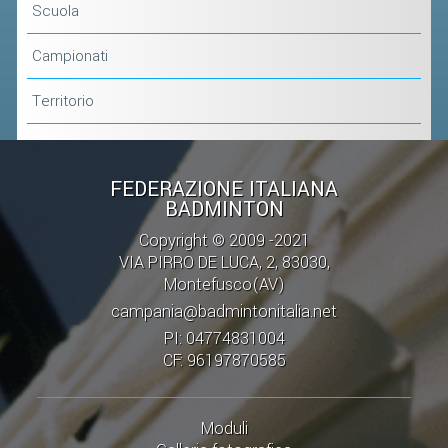
Scuola
Campionati
Territorio
FEDERAZIONE ITALIANA
BADMINTON
Copyright © 2009 -2021
VIA PIRRO DE LUCA, 2, 83030,
Montefusco(AV)
campania@badmintonitalia.net
PI: 04774831004
CF: 96197870585
Moduli