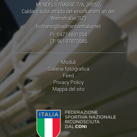
CALENDARIO
MENDELSTRASSE 7/A, 39052,
Caldaro sulla strada del vino/Kaltern an der
FIBA NAZIONALE
Weinstraße(BZ)
bolzano@badmintonitalia.net
PI: 04774831004
CF: 96197870585
Moduli
Galleria fotografica
Feed
Privacy Policy
Mappa del sito