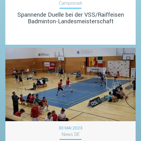
KALENDER
Campionati
FIBA NAZIONALE
Spannende Duelle bei der VSS/Raiffeisen
Badminton-Landesmeisterschaft
30 MAI 2023
News DE