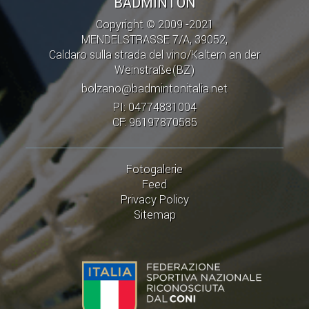
BADMINTON
Copyright © 2009 -2021
MENDELSTRASSE 7/A, 39052,
Caldaro sulla strada del vino/Kaltern an der
Weinstraße(BZ)
bolzano@badmintonitalia.net
PI: 04774831004
CF: 96197870585
Fotogalerie
Feed
Privacy Policy
Sitemap