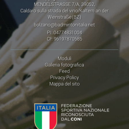
CALENDARIO
MENDELSTRASSE 7/A, 39052,
Caldaro sulla strada del vino/Kaltern an der
FIBA NAZIONALE
Weinstraße(BZ)
bolzano@badmintonitalia.net
PI: 04774831004
CF: 96197870585
Moduli
Galleria fotografica
Feed
Privacy Policy
Mappa del sito