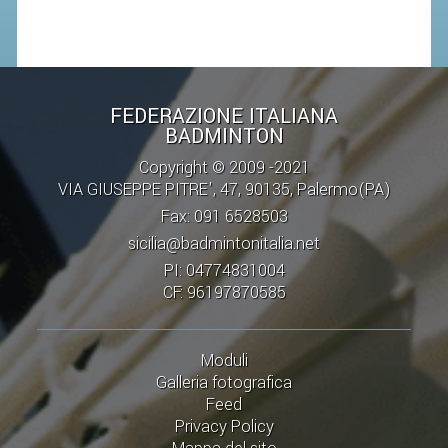
CAMPIONATI
CALENDARIO
FIBA NAZIONALE
FEDERAZIONE ITALIANA
BADMINTON
Copyright © 2009 -2021
VIA GIUSEPPE PITRE', 47, 90135, Palermo(PA)
Fax: 091 6528503
sicilia@badmintonitalia.net
PI: 04774831004
CF: 96197870585
Moduli
Galleria fotografica
Feed
Privacy Policy